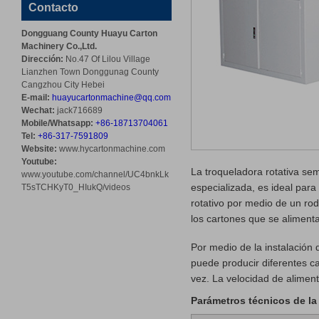
Contacto
Dongguang County Huayu Carton
Machinery Co.,Ltd.
Dirección:
No.47 Of Lilou Village
Lianzhen Town Donggunag County
Cangzhou City Hebei
E-mail:
huayucartonmachine@qq.com
Wechat:
jack716689
Mobile/Whatsapp:
+86-18713704061
Tel:
+86-317-7591809
Website:
www.hycartonmachine.com
Youtube:
La troqueladora rotativa se
www.youtube.com/channel/UC4bnkLk
especializada, es ideal para
T5sTCHKyT0_HIukQ/videos
rotativo por medio de un ro
los cartones que se aliment
Por medio de la instalación 
puede producir diferentes ca
vez. La velocidad de alimen
Parámetros técnicos de la