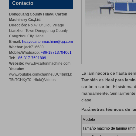
Contacto
Dongguang County Huayu Carton
Machinery Co.,Ltd.
Dirección:
No.47 Of Lilou Village
Lianzhen Town Donggunag County
Cangzhou City Hebei
E-mail:
huayucartonmachine@qq.com
Wechat:
jack716689
Mobile/Whatsapp:
+86-18713704061
Tel:
+86-317-7591809
Website:
www.hycartonmachine.com
Youtube:
La laminadora de flauta sem
www.youtube.com/channel/UC4bnkLk
También es ideal para lamin
T5sTCHKyT0_HIukQ/videos
cartón a cartón. El sistema
manualmente. Similarmente, 
clase.
Parámetros técnicos de la
Modelo
Tamaño máximo de lámina (mm