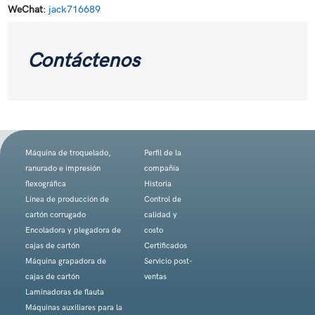
WeChat
:
jack716689
Contáctenos
Máquina de troquelado,
Perfil de la
ranurado e impresión
compañía
flexográfica
Historia
Línea de producción de
Control de
cartón corrugado
calidad y
Encoladora y plegadora de
costo
cajas de cartón
Certificados
Máquina grapadora de
Servicio post-
cajas de cartón
ventas
Laminadoras de flauta
Máquinas auxiliares para la