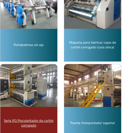
Máquina para fabricar cajas de
Portabobinas sin eje
cartón corrugado (cara única)
Serie RG Precalentador de cartón
Puente transportador superior
corrugado